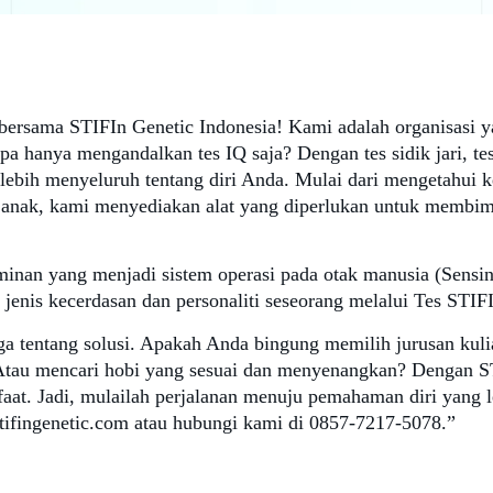
 bersama STIFIn Genetic Indonesia! Kami adalah organisa
hanya mengandalkan tes IQ saja? Dengan tes sidik jari, tes k
bih menyeluruh tentang diri Anda. Mulai dari mengetahui k
an anak, kami menyediakan alat yang diperlukan untuk memb
nan yang menjadi sistem operasi pada otak manusia (Sensing,
enis kecerdasan dan personaliti seseorang melalui Tes STIFI
uga tentang solusi. Apakah Anda bingung memilih jurusan kul
Atau mencari hobi yang sesuai dan menyenangkan? Dengan S
aat. Jadi, mulailah perjalanan menuju pemahaman diri yang le
tifingenetic.com atau hubungi kami di 0857-7217-5078.”