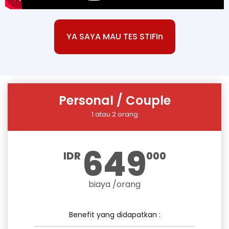
YA SAYA MAU TES STIFIn
Personal / Couple
1 atau 2 orang
649
IDR
000
biaya /orang
Benefit yang didapatkan :