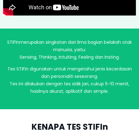
STIFInmerupakan singkatan dari lima bagian belakah otak
manusia, yaitu:
Sensing, Thinking, Intuiting, Feeling dan Insting.
Tes STIFIn digunakan untuk mengetahui jenis kecerdasan
dan personaliti seseorang.
Tes ini dilakukan dengan tes sidik jari, cukup 5-10 menit,
hasilnya akurat, aplikatif dan simple.
KENAPA TES STIFIn